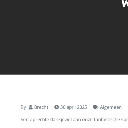
W
By
Brecht
30 april 2025
Algemeen
Een oprechte dankjewel aan onze fantastische sp