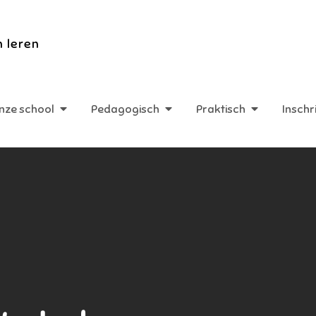
n leren
nze school
Pedagogisch
Praktisch
Inschr