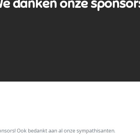
e danken onze sponsor
onsors! Ook bedankt aan al onze sympathisanten.