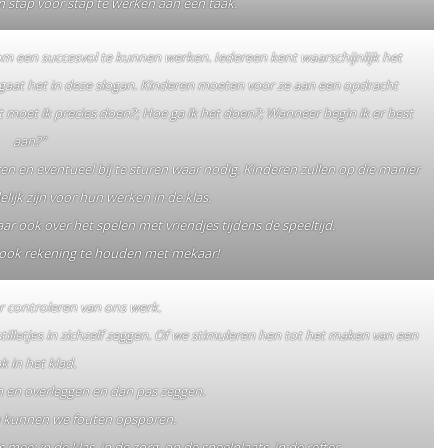
n stap voor stap te werken aan een taak.
om een succesvol te kunnen werken. Iedereen kent waarschijnlijk het
gaat het in deze slogan. Kinderen moeten voor ze aan een opdracht
t moet ik precies doen?; Hoe ga ik het doen?; Wanneer begin ik er best
aan?”
ren en eventueel bij te sturen waar nodig. Kinderen zullen op die manier
elijk zijn voor hun werken in de klas.
aar ook over het spelen met vriendjes tijdens de speeltijd.
 ook rekening te houden met mekaar!
r controleren van ons werk.
lletjes in zichzelf zeggen. Of we stimuleren hen tot het maken van een
k in het klad.
 en overleggen en dan pas zeggen.
n kunnen we fouten opsporen.
ee: in de klas, in de zorg, op de speelplaats, in de refter.