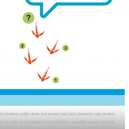
 kinderen zullen leren hoe ze een taak best uitvoeren: wat ze eerst
is een plan te ontwerpen of te bedenken, vooraleer ze aan een taak