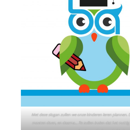
Met deze slogan zullen we onze kinderen leren plannen. De
moeten doen, en daarna… Ze zullen inzien dat het nuttig 