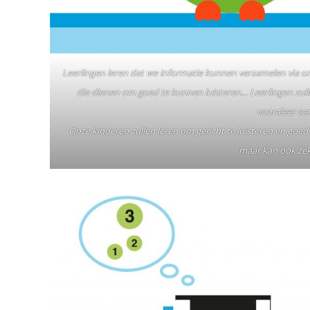
Leerlingen leren dat we informatie kunnen verzamelen via o
die dienen om goed te kunnen luisteren… Leerlingen zullen
vooraleer aa
Onze kinderen zullen leren om gericht te luisteren en goed 
maar kan ook zek