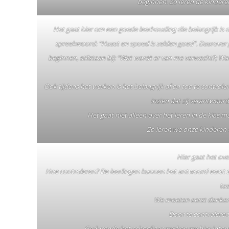
beginnen. Zo leren de kindere
Het gaat hier om een goede leerhouding die belangrijk is 
spreekwoord: “Haast en spoed is zelden goed”. Daarover 
beginnen, stilstaan bij: “Wat wordt er van me verwacht?; Wa
Ook tijdens het werken is het belangrijk af en toe te controle
inzien dat zij verantwoord
Het gaat niet alleen over het leren in de klas m
Zo leren we onze kinderen
Hier gaat het ove
Hoe controleren? De leerlingen kunnen het antwoord eerst sti
taa
We moeten eerst denken
Door te controlere
Gedurende het schooljaar werken we hier intens m