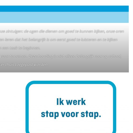
nze zintuigen: de ogen die dienen om goed te kunnen kijken, onze oren
 leren dat het belangrijk is om eerst goed te luisteren en te kijken
n een taak te beginnen.
waar te nemen. Deze houding is niet alleen belangrijk voor op school,
er thuis toegepast worden.