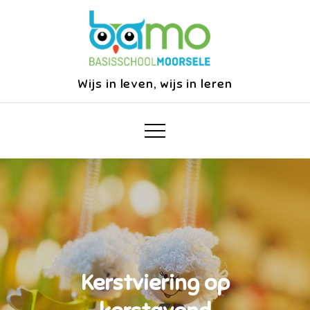
Skip
to
content
Wijs in leven, wijs in leren
Kerstviering op