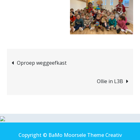
Bericht
Oproep weggeefkast
navigatie
Ollie in L3B
Copyright © BaMo Moorsele Theme Creativ